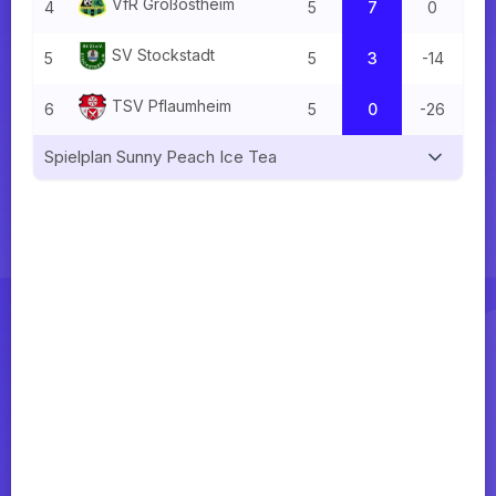
VfR Großos
theim
4
5
7
0
SV Stock
stadt
5
5
3
-14
TSV Pflau
mheim
6
5
0
-26
Spielplan
Sunny Peach Ice Tea