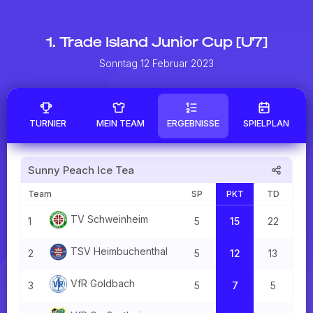
1. Trade Island Junior Cup [U7]
Sonntag 12 Februar 2023
TURNIER
MEIN TEAM
ERGEBNISSE
SPIELPLAN
Sunny Peach Ice Tea
Team
SP
PKT
TD
TV Schwei
nheim
1
5
15
22
TSV Heimbuche
nthal
2
5
12
13
VfR Gol
dbach
3
5
7
5