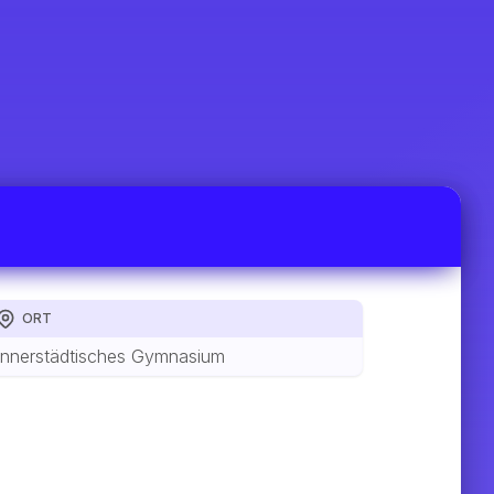
ORT
Innerstädtisches Gymnasium