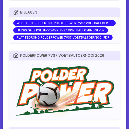
BIJLAGEN
WEDSTRIJDREGLEMENT POLDERPOWER 7VS7 VOETBALTOERNOOI.PDF
HUISREGELS POLDERPOWER 7VS7 VOETBALTOERNOOI.PDF
PLATTEGROND POLDERPOWER 7VS7 VOETBALTOERNOOI.PDF
POLDERPOWER 7VS7 VOETBALTOERNOOI 2026