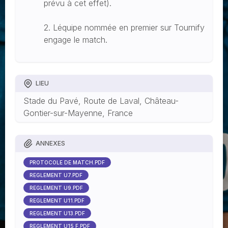
prévu à cet effet).
2. Léquipe nommée en premier sur Tournify
engage le match.
LIEU
Stade du Pavé, Route de Laval, Château-
Gontier-sur-Mayenne, France
ANNEXES
PROTOCOLE DE MATCH.PDF
RÈGLEMENT U7.PDF
RÈGLEMENT U9.PDF
RÈGLEMENT U11.PDF
RÈGLEMENT U13.PDF
RÈGLEMENT U15 F.PDF