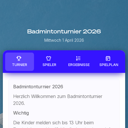
Badmintonturnier 2026
Mittwoch 1 April 2026
TURNIER
SPIELER
ERGEBNISSE
SPIELPLAN
Badmintonturnier 2026
Herzlich Willkommen zum Badmintonturnier
2026.
Wichtig
Die Kinder melden sich bis 13 Uhr beim