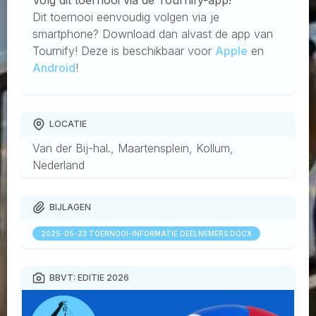
Volg dit toernooi via de Tournify-app!
Dit toernooi eenvoudig volgen via je
smartphone? Download dan alvast de app van
Tournify! Deze is beschikbaar voor
Apple
en
Android
!
LOCATIE
Van der Bij-hal., Maartensplein, Kollum,
Nederland
BIJLAGEN
2025-05-23 TOERNOOI-INFORMATIE DEELNEMERS.DOCX
BBVT: EDITIE 2026