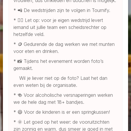
vrouwen, dus omkleden en douchen is mogelijk.
* 📲 De wedstrijden zijn te volgen in Tournify.
* 🧑‍⚖️ Let op: voor je eigen wedstrijd levert
iemand uit jullie team een scheidsrechter op
hetzelfde veld.
* 🪙 Gedurende de dag werken we met munten
voor eten en drinken.
* 📸 Tijdens het evenement worden foto’s
gemaakt.
Wil je liever niet op de foto? Laat het dan
even weten bij de organisatie.
* 🍻 Voor alcoholische versnaperingen werken
we de hele dag met 18+ bandjes.
* 😄 Voor de kinderen is er een springkussen!
* 🌞 Let goed op het weer: de vooruitzichten
zijn zonnig en warm, dus smeer je goed in met