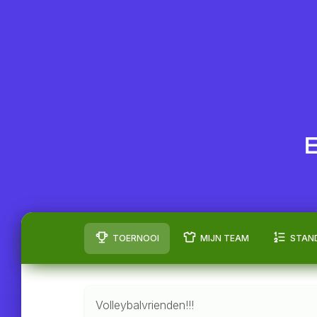
TOERNOOI
MIJN TEAM
STAN
Volleybalvrienden!!!