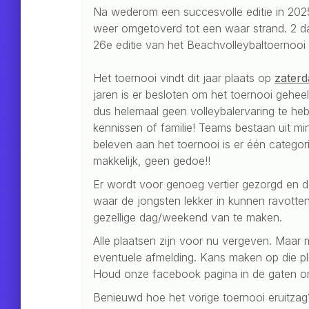
Na wederom een succesvolle editie in 2025 
weer omgetoverd tot een waar strand. 2 dag
26e editie van het Beachvolleybaltoernooi
Het toernooi vindt dit jaar plaats op
zaterd
jaren is er besloten om het toernooi geheel
dus helemaal geen volleybalervaring te h
kennissen of familie! Teams bestaan uit m
beleven aan het toernooi is er één categori
makkelijk, geen gedoe!!
Er wordt voor genoeg vertier gezorgd en 
waar de jongsten lekker in kunnen ravotte
gezellige dag/weekend van te maken.
Alle plaatsen zijn voor nu vergeven. Maar m
eventuele afmelding. Kans maken op die plek
Houd onze facebook pagina in de gaten om 
Benieuwd hoe het vorige toernooi eruitz