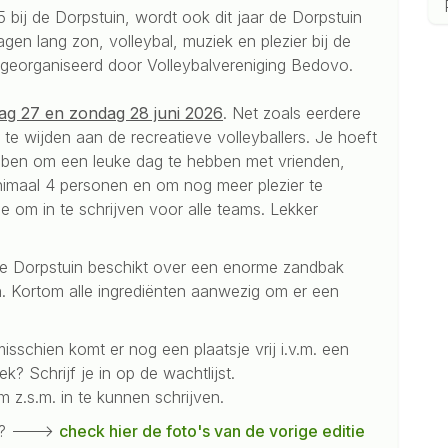
bij de Dorpstuin, wordt ook dit jaar de Dorpstuin
en lang zon, volleybal, muziek en plezier bij de
 georganiseerd door Volleybalvereniging Bedovo.
ag 27 en zondag 28 juni 2026
. Net zoals eerdere
 te wijden aan de recreatieve volleyballers. Je hoeft
ebben om een leuke dag te hebben met vrienden,
inimaal 4 personen en om nog meer plezier te
e om in te schrijven voor alle teams. Lekker
de Dorpstuin beschikt over een enorme zandbak
n. Kortom alle ingrediënten aanwezig om er een
isschien komt er nog een plaatsje vrij i.v.m. een
? Schrijf je in op de wachtlijst.
z.s.m. in te kunnen schrijven.
ag? --->
check hier de foto's van de vorige editie