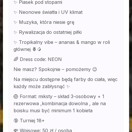
✨ Piasek pod stopami
✨ Neonowe światła i UV klimat
✨ Muzyka, która niesie grę
✨ Rywalizacja do ostatniej piłki
✨ Tropikalny vibe – ananas & mango w roli
głównej 🍍🥭
🌈 Dress code: NEON
Nie masz? Spokojnie – pomożemy 😉
Na miejscu dostępne będą farby do ciała, więc
każdy może zabłysnąć ✨
🏐 Format: miksty – skład 3-osobowy + 1
rezerwowa ,kombinacja dowolna , ale na
boisku musi być minimum 1 kobieta
🔞 Turniej 18+
💸 Wpisowe: 50 zł / osoba