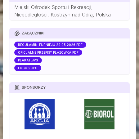
Miejski Ośrodek Sportu i Rekreacji,
Niepodległości, Kostrzyn nad Odrą, Polska
ZAŁĄCZNIKI
REGULAMIN TURNIEJU 29.05.2026.PDF
OFICJALNE PRZEPISY PLAŻÓWKA.PDF
PLAKAT.JPG
LOGO 2.JPG
SPONSORZY