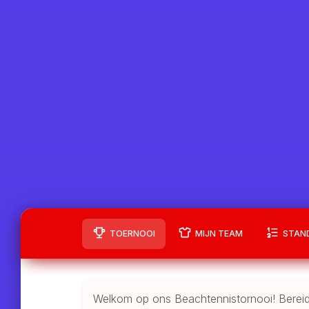
TOERNOOI
MIJN TEAM
STAN
Welkom op ons Beachtennistornooi! Bereid 