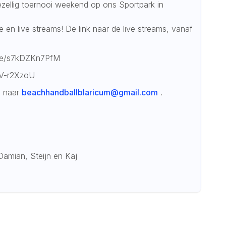
gezellig toernooi weekend op ons Sportpark in
 en live streams! De link naar de live streams, vanaf
ive/s7kDZKn7PfM
CV-r2XzoU
n naar
beachhandballblaricum@gmail.com
.
m
, Damian, Steijn en Kaj