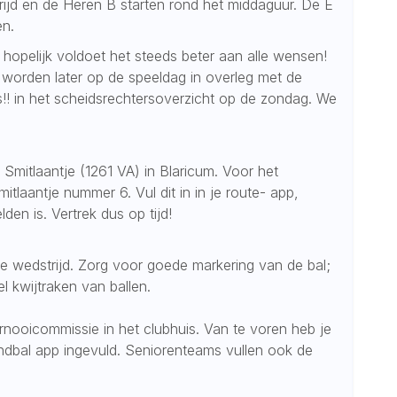
rijd en de Heren B starten rond het middaguur. De E
en.
hopelijk voldoet het steeds beter aan alle wensen!
 worden later op de speeldag in overleg met de
!! in het scheidsrechtersoverzicht op de zondag. We
Smitlaantje (1261 VA) in Blaricum. Voor het
mitlaantje nummer 6. Vul dit in in je route- app,
den is. Vertrek dus op tijd!
re wedstrijd. Zorg voor goede markering van de bal;
l kwijtraken van ballen.
ernooicommissie in het clubhuis. Van te voren heb je
dbal app ingevuld. Seniorenteams vullen ook de