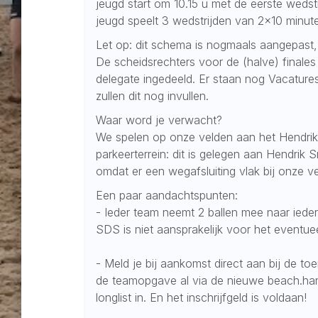
jeugd start om 10.15 u met de eerste wedst
jeugd speelt 3 wedstrijden van 2x10 minut
Let op: dit schema is nogmaals aangepast, 
De scheidsrechters voor de (halve) finales
delegate ingedeeld. Er staan nog Vacatures
zullen dit nog invullen.
Waar word je verwacht?
We spelen op onze velden aan het Hendrik 
parkeerterrein: dit is gelegen aan Hendrik S
omdat er een wegafsluiting vlak bij onze vel
Een paar aandachtspunten:
- Ieder team neemt 2 ballen mee naar iede
SDS is niet aansprakelijk voor het eventuee
- Meld je bij aankomst direct aan bij de to
de teamopgave al via de nieuwe beach.han
longlist in. En het inschrijfgeld is voldaan!