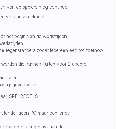
len van de spelers mag continue.
 eerste aanspreekpunt
óór het begin van de wedstrijden
 wedstrijden
de tegenstanders zodat iedereen een tof toernooi
worden die kunnen fluiten voor 2 andere
niet speelt
 doorgegeven wordt
n paar SPELREGELS :
egenstander geen PC maar een lange
jk te worden aangepast aan de