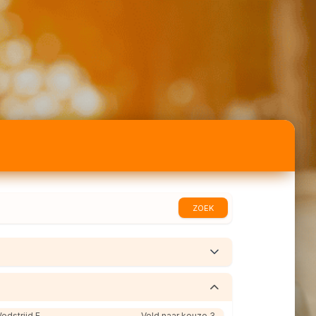
ZOEK
edstrijd E
Veld naar keuze 3