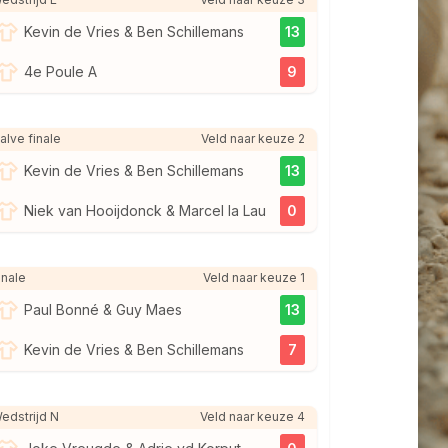
Kevin de Vries & Ben Schillemans
13
4e Poule A
9
alve finale
Veld naar keuze 2
Kevin de Vries & Ben Schillemans
13
Niek van Hooijdonck & Marcel la Lau
0
inale
Veld naar keuze 1
Paul Bonné & Guy Maes
13
Kevin de Vries & Ben Schillemans
7
edstrijd N
Veld naar keuze 4