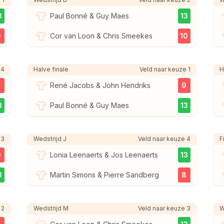
3
Paul Bonné & Guy Maes
13
0
Cor van Loon & Chris Smeekes
10
 4
Halve finale
Veld naar keuze 1
H
7
René Jacobs & John Hendriks
9
3
Paul Bonné & Guy Maes
13
 3
Wedstrijd J
Veld naar keuze 4
F
0
Lonia Leenaerts & Jos Leenaerts
13
3
Martin Simons & Pierre Sandberg
8
 2
Wedstrijd M
Veld naar keuze 3
W