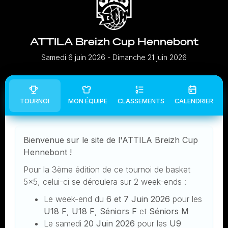
ATTILA Breizh Cup Hennebont
Samedi 6 juin 2026
- Dimanche 21 juin 2026
TOURNOI
MON ÉQUIPE
CLASSEMENTS
CALENDRIER
Bienvenue sur le site de l'ATTILA Breizh Cup
Hennebont !
Pour la 3ème édition de ce tournoi de basket
5x5, celui-ci se déroulera sur 2 week-ends :
Le week-end du
6 et 7 Juin
2026
pour les
U18 F
,
U18 F
,
Séniors F
et
Séniors M
Le samedi
20 Juin 2026
pour les
U9