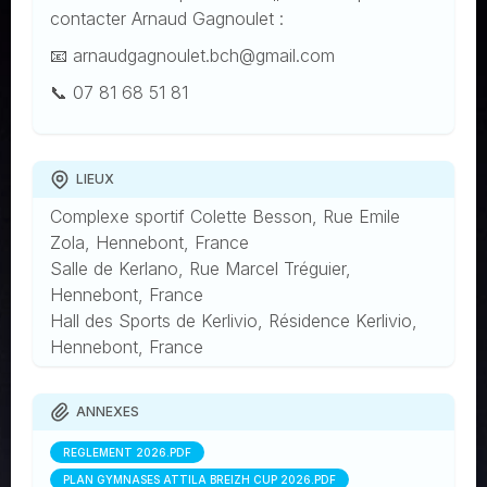
contacter Arnaud Gagnoulet :
📧 arnaudgagnoulet.bch@gmail.com
📞 07 81 68 51 81
LIEUX
Complexe sportif Colette Besson, Rue Emile
Zola, Hennebont, France
Salle de Kerlano, Rue Marcel Tréguier,
Hennebont, France
Hall des Sports de Kerlivio, Résidence Kerlivio,
Hennebont, France
ANNEXES
RÉGLEMENT 2026.PDF
PLAN GYMNASES ATTILA BREIZH CUP 2026.PDF