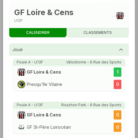
GF Loire & Cens
U13F
CALENDRIER
CLASSEMENTS
Joué
Poule A - U13F
Vélodrome - 6 Rue des Sports
GF Loire & Cens
1
Presqu'île Vilaine
0
Poule A - U13F
Roazhon Park - 6 Rue des Sports
GF Loire & Cens
0
GF St-Père Loirocéan
0