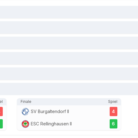
el
Finale
Spiel
4
SV Burgaltendorf II
4
7
ESC Rellinghausen II
6