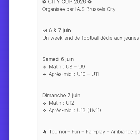
⚽
CITY CUP 2026
⚽
Organisée par l’A.S Brussels City
📅
6 & 7 juin
Un week-end de football dédié aux jeunes t
Samedi 6 juin
🔹 Matin : U8 – U9
🔹 Après-midi : U10 – U11
Dimanche 7 juin
🔹 Matin : U12
🔹 Après-midi : U13 (11v11)
🔥 Tournoi – Fun – Fair-play – Ambiance gar