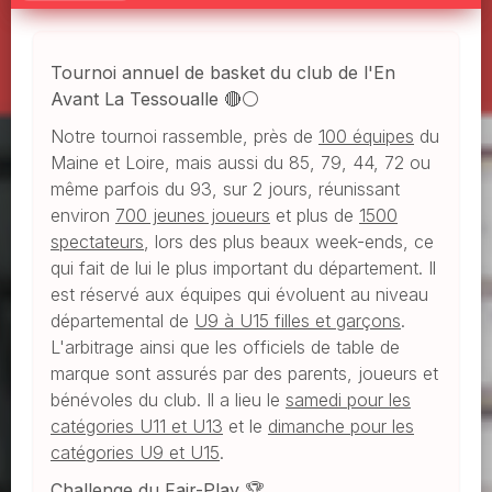
Tournoi annuel de basket du club de l'En
Avant La Tessoualle 🔴⚪
Notre tournoi rassemble, près de
100 équipes
du
Maine et Loire, mais aussi du 85, 79, 44, 72 ou
même parfois du 93, sur 2 jours, réunissant
environ
700 jeunes joueurs
et plus de
1500
spectateurs
, lors des plus beaux week-ends, ce
qui fait de lui le plus important du département. Il
est réservé aux équipes qui évoluent au niveau
départemental de
U9 à U15 filles et garçons
.
L'arbitrage ainsi que les officiels de table de
marque sont assurés par des parents, joueurs et
bénévoles du club. Il a lieu le
samedi pour les
catégories U11 et U13
et le
dimanche pour les
catégories U9 et U15
.
Challenge du Fair-Play 🏆