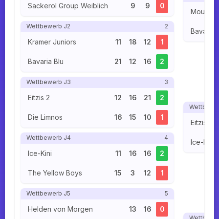
Sackerol Group Weiblich
9
9
0
Mountain
Wettbewerb J2
2
Bavaria 
Kramer Juniors
11
18
12
1
Bavaria Blu
21
12
16
2
Wettbewerb J3
3
Eitzis 2
12
16
21
2
Wettbewe
Die Limnos
16
15
10
1
Eitzis 2
Wettbewerb J4
4
Ice-Kini
Ice-Kini
11
16
16
2
The Yellow Boys
15
3
12
1
Wettbewerb J5
5
Helden von Morgen
13
16
0
Wettbewer