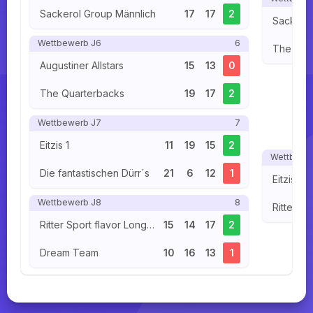
Sackerol Group Männlich
17
17
2
Sackerol
Wettbewerb J6
6
The Qua
Augustiner Allstars
15
13
0
The Quarterbacks
19
17
2
Wettbewerb J7
7
Eitzis 1
11
19
15
2
Wettbewe
Die fantastischen Dürr´s
21
6
12
1
Eitzis 1
Wettbewerb J8
8
Ritter Sport flavor Long John
15
14
17
2
Dream Team
10
16
13
1