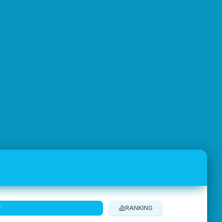
F
RANKING