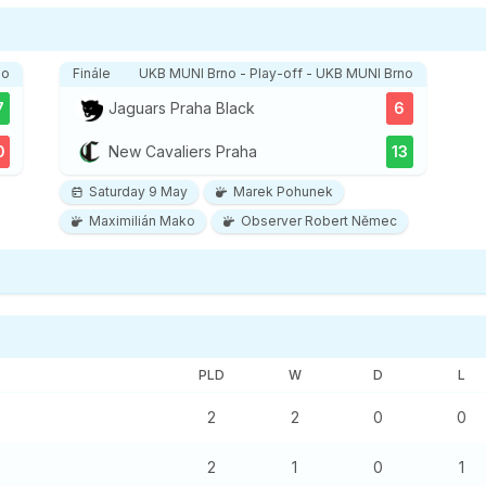
no
Finále
UKB MUNI Brno - Play-off - UKB MUNI Brno
7
Jaguars Praha Black
6
0
New Cavaliers Praha
13
Saturday 9 May
Marek Pohunek
Maximilián Mako
Observer Robert Němec
PLD
W
D
L
2
2
0
0
2
1
0
1