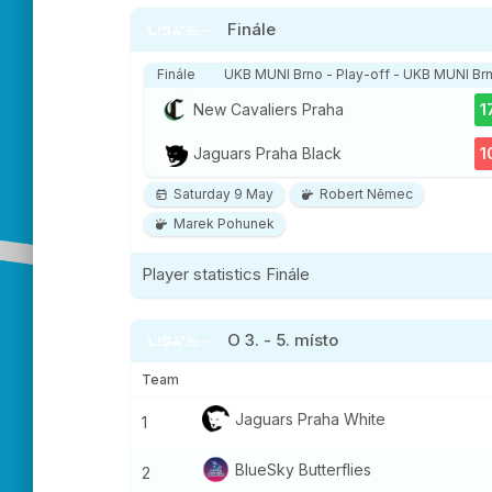
Finále
Finále
UKB MUNI Brno - Play-off - UKB MUNI Br
New Cavaliers Praha
1
Jaguars Praha Black
1
Saturday 9 May
Robert Němec
Marek Pohunek
Player statistics
Finále
O 3. - 5. místo
Team
Jaguars Praha
White
1
BlueSky Butter
flies
2