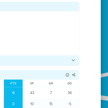
PTS
GF
GA
GD
6
43
7
36
3
10
15
-5