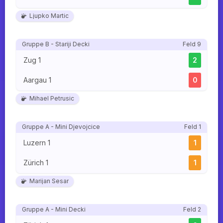
Ljupko Martic
Gruppe B - Stariji Decki
Feld 9
Zug 1
2
Aargau 1
0
Mihael Petrusic
Gruppe A - Mini Djevojcice
Feld 1
Luzern 1
1
Zürich 1
1
Marijan Sesar
Gruppe A - Mini Decki
Feld 2