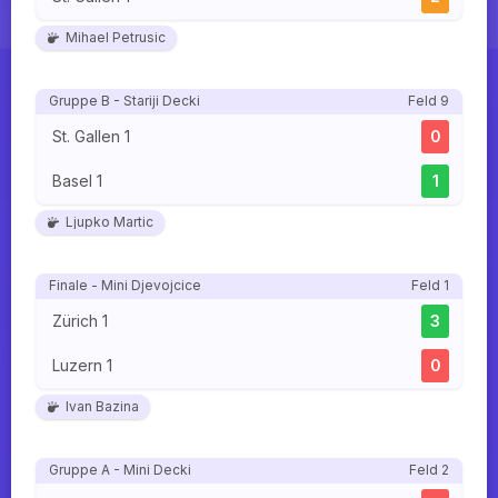
Mihael Petrusic
Gruppe B - Stariji Decki
Feld 9
St. Gallen 1
0
Basel 1
1
Ljupko Martic
Finale - Mini Djevojcice
Feld 1
Zürich 1
3
Luzern 1
0
Ivan Bazina
Gruppe A - Mini Decki
Feld 2