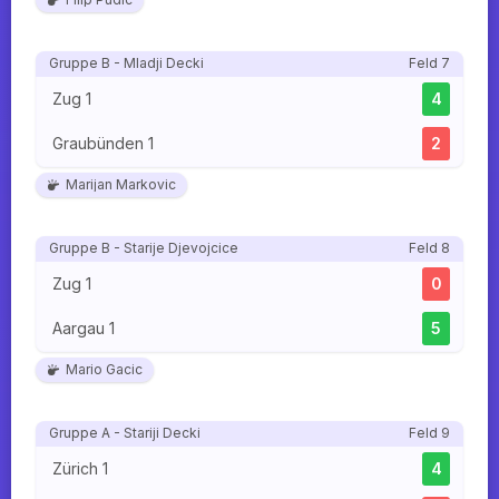
Gruppe B - Mladji Decki
Feld 7
Zug 1
4
Graubünden 1
2
Marijan Markovic
Gruppe B - Starije Djevojcice
Feld 8
Zug 1
0
Aargau 1
5
Mario Gacic
Gruppe A - Stariji Decki
Feld 9
Zürich 1
4