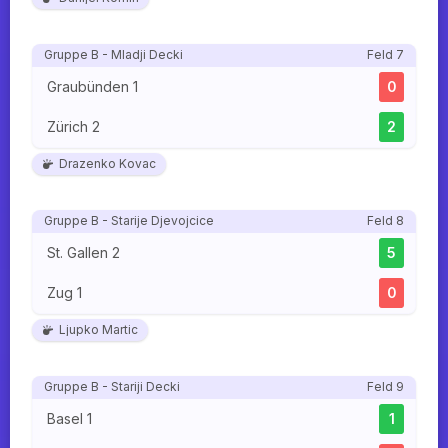
Gruppe B - Mladji Decki
Feld 7
Graubünden 1
0
Zürich 2
2
Drazenko Kovac
Gruppe B - Starije Djevojcice
Feld 8
St. Gallen 2
5
Zug 1
0
Ljupko Martic
Gruppe B - Stariji Decki
Feld 9
Basel 1
1