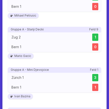
Bern 1
0
Mihael Petrusic
Gruppe A - Stariji Decki
Feld 9
Zug 2
1
Bern 1
0
Mario Gacic
Gruppe A - Mini Djevojcice
Feld 1
Zürich 1
3
Bern 1
1
Ivan Bazina