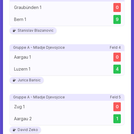
Graubünden 1
0
Bern 1
9
Stanislav Blazanovic
Gruppe A - Mladje Djevojcice
Feld 4
Aargau 1
0
Luzern 1
4
Jurica Barisic
Gruppe A - Mladje Djevojcice
Feld 5
Zug 1
0
Aargau 2
1
David Zeko