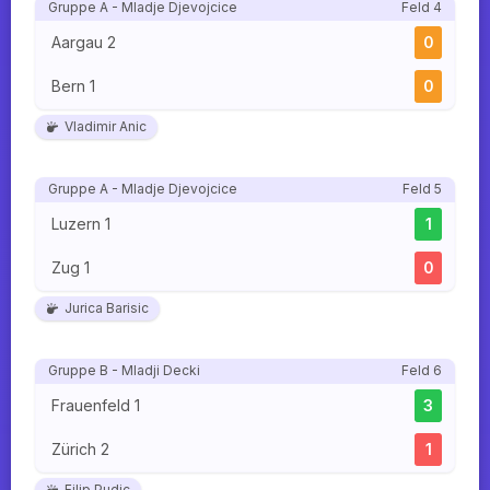
Gruppe A - Mladje Djevojcice
Feld 4
Aargau 2
0
Bern 1
0
Vladimir Anic
Gruppe A - Mladje Djevojcice
Feld 5
Luzern 1
1
Zug 1
0
Jurica Barisic
Gruppe B - Mladji Decki
Feld 6
Frauenfeld 1
3
Zürich 2
1
Filip Pudic