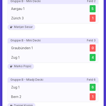
Gruppe B - Mini Decki
Feld 2
Aargau 1
5
Zürich 3
1
Marijan Sesar
Gruppe B - Mini Decki
Feld 3
Graubünden 1
0
Zug 1
4
Marko Popic
Gruppe B - Mladji Decki
Feld 6
Zug 1
6
Bern 2
1
Danijel Komin