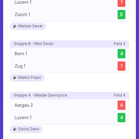
Luzern 1
1
Zürich 1
5
Marijan Sesar
Gruppe B - Mini Decki
Feld 3
Bern 1
4
Zug 1
1
Marko Popic
Gruppe A - Mladje Djevojcice
Feld 4
Aargau 2
0
Luzern 1
4
David Zeko