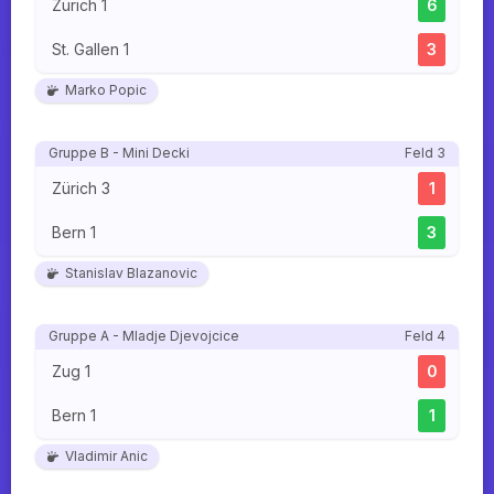
Zürich 1
6
St. Gallen 1
3
Marko Popic
Gruppe B - Mini Decki
Feld 3
Zürich 3
1
Bern 1
3
Stanislav Blazanovic
Gruppe A - Mladje Djevojcice
Feld 4
Zug 1
0
Bern 1
1
Vladimir Anic