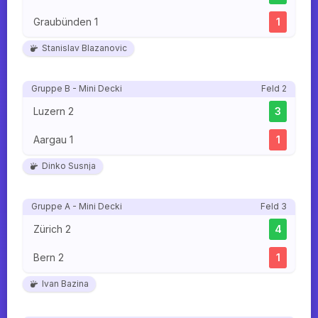
Graubünden 1
1
Stanislav Blazanovic
Gruppe B - Mini Decki
Feld 2
Luzern 2
3
Aargau 1
1
Dinko Susnja
Gruppe A - Mini Decki
Feld 3
Zürich 2
4
Bern 2
1
Ivan Bazina