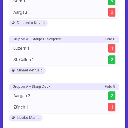
Bern 1
5
Aargau 1
0
Drazenko Kovac
Gruppe A - Starije Djevojcice
Feld 8
Luzern 1
1
St. Gallen 1
2
Mihael Petrusic
Gruppe A - Stariji Decki
Feld 9
Aargau 2
2
Zürich 1
1
Ljupko Martic