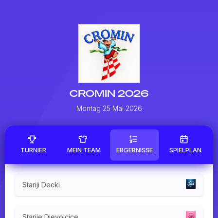
CROMIN 2026
Montag 25 Mai 2026
TURNIER
MEIN TEAM
ERGEBNISSE
SPIELPLAN
Stariji Decki
Starije Djevojcice