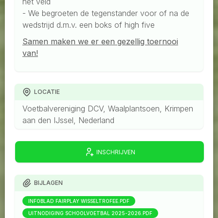
het veld
- We begroeten de tegenstander voor of na de
wedstrijd d.m.v. een boks of high five
Samen maken we er een gezellig toernooi
van!
LOCATIE
Voetbalvereniging DCV, Waalplantsoen, Krimpen
aan den IJssel, Nederland
INSCHRIJVEN
BIJLAGEN
INFOBLAD FAIRPLAY WISSELTROFEE.PDF
UITNODIGING SCHOOLVOETBAL 2025-2026.PDF