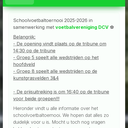
Schoolvoetbaltoernooi 2025-2026 in
samenwerking met
voetbalvereniging DCV
⚽️
Belangrijk:
- De opening vindt plaats op de tribune om
14:30 op de tribune
- Groep 5 speelt alle wedstrijden op het
hoofdveld
- Groep 8 speelt alle wedstrijden op de
kunstgrasvelden 3&4
- De prijsuitreiking is om 16:40 op de tribune
voor beide groepen!!!
Hieronder vindt u alle informatie over het
schoolvoetbaltoernooi. We hopen dat alles zo
duidelijk voor u is. Mocht u toch nog vragen