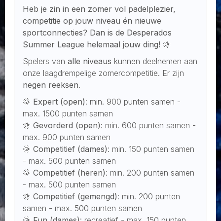
Heb je zin in een zomer vol padelplezier,
competitie op jouw niveau én nieuwe
sportconnecties? Dan is de Desperados
Summer League helemaal jouw ding! 🌞
Spelers van
alle niveaus
kunnen deelnemen aan
onze laagdrempelige zomercompetitie. Er zijn
negen reeksen
.
🌞
Expert (open)
: min. 900 punten samen -
max. 1500 punten samen
🌞
Gevorderd (open)
: min. 600 punten samen -
max. 900 punten samen
🌞
Competitief (dames)
: min. 150 punten samen
- max. 500 punten samen
🌞
Competitief (heren)
: min. 200 punten samen
- max. 500 punten samen
🌞
Competitief (gemengd)
: min. 200 punten
samen - max. 500 punten samen
🌞
Fun (dames)
: recreatief - max. 150 punten