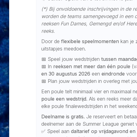
(*) Bij onvoldoende inschrijvingen in d
worden de teams samengevoegd in een ope
reeksen Fun Dames, Gemengd en/of Her
reeks.
Door de
flexibele speelmomenten
kan je 
uitstapjes meedoen.
📅 Speel jouw wedstrijden
tussen maandag
📅 In
reeksen met meer dan één poule
(v
en 30 augustus 2026
een
eindronde
voor
📅 Plan jouw wedstrijden in overleg met j
Een poule telt minimaal vier en maximaal 
poule een wedstrijd
. Als een reeks meer d
elke poule finalewedstrijden in het weeke
Deelname is gratis.
Je reserveert en betaal
deelnemer aan de Summer League geniet va
✅ Speel aan
daltarief op vrijdagavond en