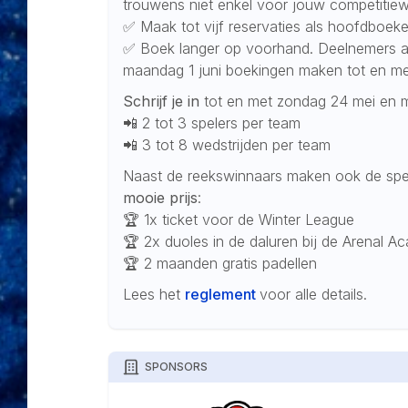
trouwens niet enkel voor jouw competitiew
✅ Maak tot vijf reservaties als hoofdboeke
✅ Boek langer op voorhand. Deelnemers
maandag 1 juni boekingen maken tot en m
Schrijf je in
tot en met zondag 24 mei en m
📲 2 tot 3 spelers per team
📲 3 tot 8 wedstrijden per team
Naast de reekswinnaars maken ook de spel
mooie prijs
:
🏆 1x ticket voor de Winter League
🏆 2x duoles in de daluren bij de Arenal 
🏆 2 maanden gratis padellen
Lees het
reglement
voor alle details.
SPONSORS