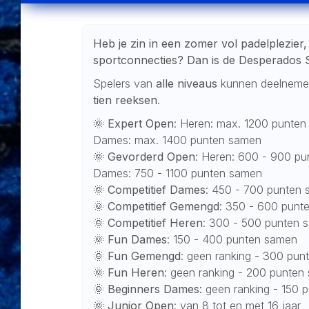
Heb je zin in een zomer vol padelplezier
sportconnecties? Dan is de Desperados 
Spelers van
alle niveaus
kunnen deelnemen 
tien reeksen
.
🌞
Expert Open
: Heren: max. 1200 punte
Dames: max. 1400 punten samen
🌞
Gevorderd Open
: Heren: 600 - 900 p
Dames: 750 - 1100 punten samen
🌞
Competitief Dames
: 450 - 700 punten
🌞
Competitief Gemengd
: 350 - 600 punt
🌞
Competitief Heren
: 300 - 500 punten 
🌞
Fun Dames
: 150 - 400 punten samen
🌞
Fun Gemengd
: geen ranking - 300 pu
🌞
Fun Heren
: geen ranking - 200 punten
🌞
Beginners Dames:
geen ranking - 150 
🌞
Junior Open
: van 8 tot en met 16 jaar