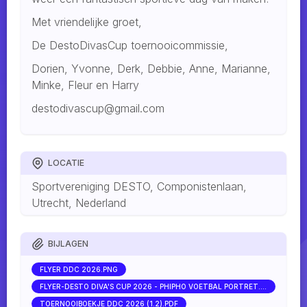
Met vriendelijke groet,
De DestoDivasCup toernooicommissie,
Dorien, Yvonne, Derk, Debbie, Anne, Marianne,
Minke, Fleur en Harry
destodivascup@gmail.com
LOCATIE
Sportvereniging DESTO, Componistenlaan,
Utrecht, Nederland
BIJLAGEN
FLYER DDC 2026.PNG
FLYER-DESTO DIVA'S CUP 2026 - PHIPHO VOETBAL PORTRET.JPG
TOERNOOIBOEKJE DDC 2026 (1.2).PDF