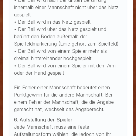
• Der Ball wird nach der dritten Berührung
innerhalb einer Mannschaft nicht über das Netz
gespielt
• Der Ball wird in das Netz gespielt
• Der Ball wird über das Netz gespielt und
berührt den Boden außerhalb der
Spielfeldmarkierung (Linie gehört zum Spielfeld)
• Der Ball wird von einem Spieler mehr als
dreimal hintereinander hochgespielt
• Der Ball wird von einem Spieler mit dem Arm
oder der Hand gespielt
Ein Fehler einer Mannschaft bedeutet einen
Punktgewinn für die andere Mannschaft. Bei
einem Fehler der Mannschaft, die die Angabe
gemacht hat, wechselt das Angaberecht.
6. Aufstellung der Spieler
Jede Mannschaft muss eine feste
Aufstellungsform wählen, die jedoch von ihr