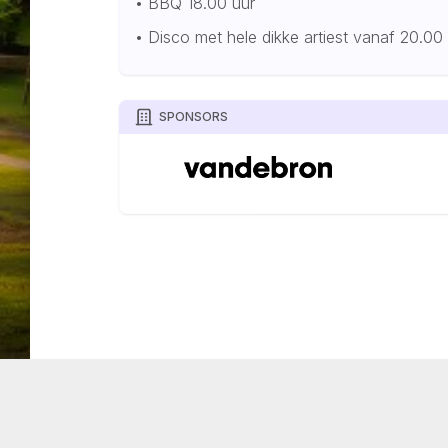
•⁠ ⁠BBQ 18.00 uur
•⁠ ⁠Disco met hele dikke artiest vanaf 20.00
SPONSORS
TOURNIFY TOERNOOISOFTWARE