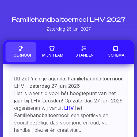
Familiehandbaltoernooi LHV 2027
Zaterdag 26 juni 2027
TOERNOOI
MIJN TEAM
STANDEN
SCHEMA
🤾‍♂️ Zet ‘m in je agenda: Familiehandbaltoernooi
LHV – zaterdag 27 juni 2026
Het is weer tijd voor
hét hoogtepunt van het
jaar bij LHV Leusden
! Op
zaterdag 27 juni 2026
organiseren wij vanuit
LHV
het
Familiehandbaltoernooi
: een sportieve en
vooral gezellige dag voor jong en oud, vol
handbal, plezier én creativiteit.