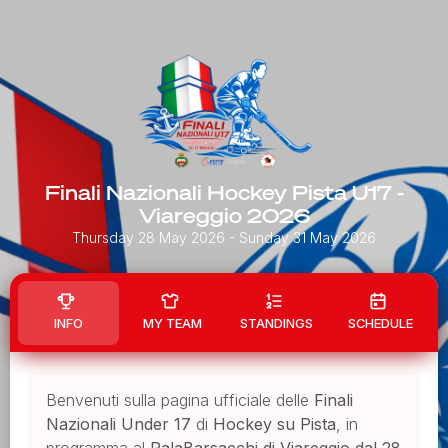
Finali Nazionali Hockey Pista U17 -
Viareggio 2026
Thursday 28 May 2026
- Sunday 31 May 2026
INFO
MY TEAM
STANDINGS
SCHEDULE
Benvenuti sulla pagina ufficiale delle
Finali
Nazionali Under 17
di
Hockey su Pista
, in