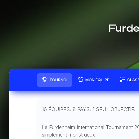
Furde
TOURNOI
MON ÉQUIPE
CLAS
16 ÉQUIPES. 8 PAYS. 1 SEUL OBJECTIF.
Le Furdenheim International Tournament 2
simplement monstrueux.