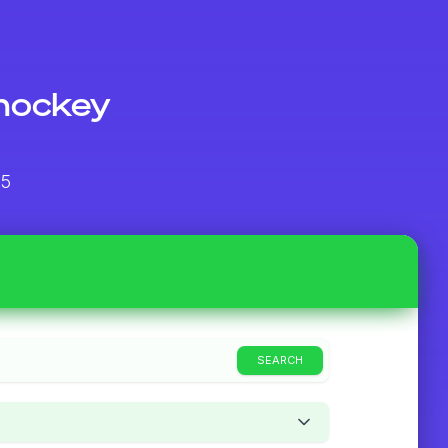
 hockey
25
SEARCH