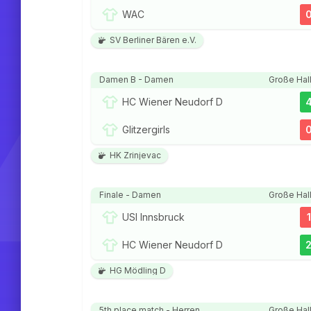
WAC
SV Berliner Bären e.V.
Damen B - Damen
Große Hal
HC Wiener Neudorf D
Glitzergirls
HK Zrinjevac
Finale - Damen
Große Hal
USI Innsbruck
1
HC Wiener Neudorf D
HG Mödling D
5th place match - Herren
Große Hal