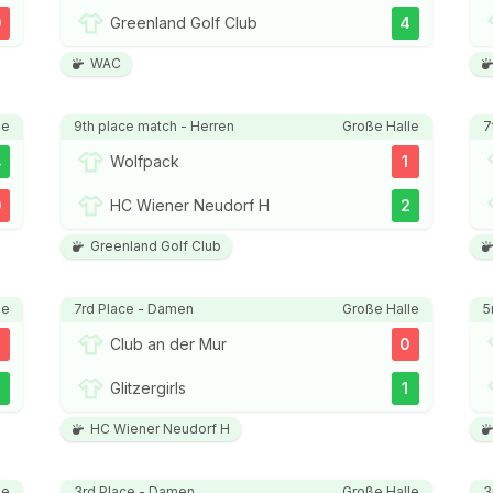
0
Greenland Golf Club
4
WAC
le
9th place match - Herren
Große Halle
7
4
Wolfpack
1
0
HC Wiener Neudorf H
2
Greenland Golf Club
le
7rd Place - Damen
Große Halle
5
Club an der Mur
0
2
Glitzergirls
1
HC Wiener Neudorf H
le
3rd Place - Damen
Große Halle
3