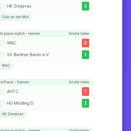
HK Zrinjevac
3
Club an der Mur
th place match - Herren
Große Halle
WAC
0
SV Berliner Bären e.V.
1
WAC
rd Place - Damen
Große Halle
AHTC
1
HG Mödling D
2
HK Zrinjevac
rd place match - Herren
Große Halle