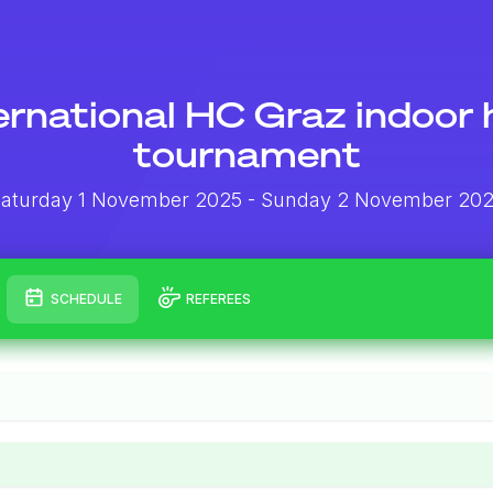
ternational HC Graz indoor
tournament
aturday 1 November 2025
- Sunday 2 November 20
SCHEDULE
REFEREES