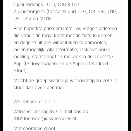
1 juni middags : O15, O16 & O17
2 juni morgens (tot ca 15 uur) : O7, O8, O9, O10,
O11, O12 en MO12
Er is beperkte parkeerruimte, wij vragen iedereen
die vanuit de regio komt met de fiets te komen
en degene uit alle windstreken te carpoolen,
indien mogelijk. Alle informatie, inclusief poule
indeling, staat vanaf 13 mei ook in de Tournify-
App (te downloaden via de Apple of Android
Store)
Mocht de groep waarin je wilt inschrijven vol zijn
stuur dan even een mail.
We hebben er zin in!
Wanneer er vragen zijn mail ons op
1882toernooi@usvhercules.nl.
Met sportieve groet,