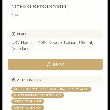
Namens de toernooicommissie,
Eric
PLACE
USV Hercules 1882, Voorveldselaan, Utrecht,
Nederland
SIGN UP
ATTACHMENTS
HERCULES 1882 TOERNOOIBOEK UPDATE 30.05.2024.PDF
PLATTEGROND 1882 TOERNOOI.PDF
KNVB 6 TEGEN 6.PDF
KNVB 8 TEGEN 8.PDF