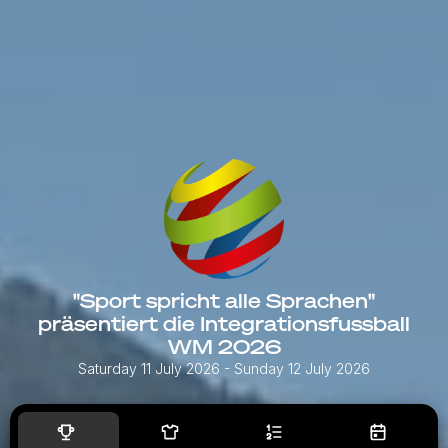
"Sport spricht alle Sprachen"
präsentiert die Integrationsfussball
WM 2026
Saturday 11 July 2026
- Sunday 12 July 2026