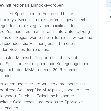
ey mit regionale Eishockeygrößen
ssigen Sport, schnelle Action und beste
erhockeys. Bei dem Turnier treffen insgesamt zehn
ehrten Turniersieg. Neben ambitionierten
die Zuschauer auch auf prominente Unterstützung
 aus der Region werden beim Turnier mitwirken und
en. Besonders die Mischung aus erfahrenen
den Reiz des Turniers aus.
amischsten Mannschaftssportarten überhaupt.
ntes Spiel sorgen für spannende Begegnungen und
ung macht den MBM Inlinecup 2026 zu einem
lender.
Besuchern und einer großartigen Atmosphäre. Für
sportliche Wettkampf im Mittelpunkt, sondern auch
keysport. Durch die Teilnahme bekannter
eltene Gelegenheit, ihre regionalen Sportidole
zu erleben.