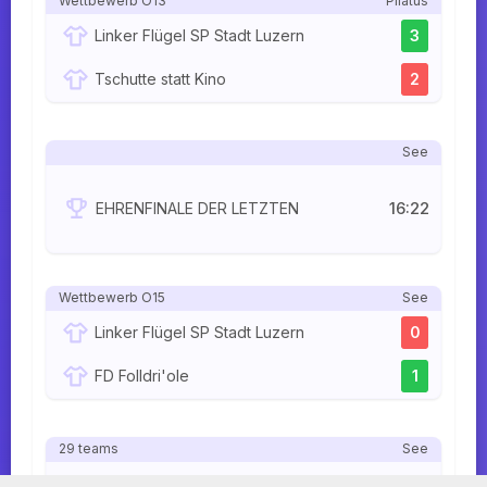
Wettbewerb O13
Pilatus
Linker Flügel SP Stadt Luzern
3
Tschutte statt Kino
2
See
16:22
EHRENFINALE DER LETZTEN
Wettbewerb O15
See
Linker Flügel SP Stadt Luzern
0
FD Folldri'ole
1
29 teams
See