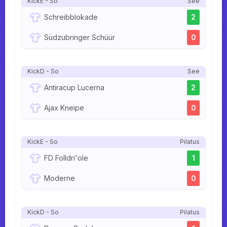
KickE - So
See
Schreibblokade
2
Südzubringer Schüür
0
KickD - So
See
Antiracup Lucerna
2
Ajax Kneipe
0
KickE - So
Pilatus
FD Folldri'ole
1
Moderne
0
KickD - So
Pilatus