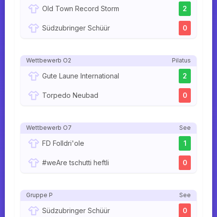
Old Town Record Storm
2
Südzubringer Schüür
0
Wettbewerb O2
Pilatus
Gute Laune International
2
Torpedo Neubad
0
Wettbewerb O7
See
FD Folldri'ole
1
#weAre tschutti heftli
0
Gruppe P
See
Südzubringer Schüür
0