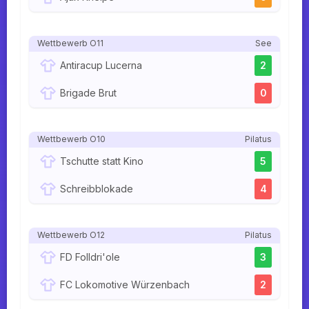
Wettbewerb O11
See
Antiracup Lucerna
2
Brigade Brut
0
Wettbewerb O10
Pilatus
Tschutte statt Kino
5
Schreibblokade
4
Wettbewerb O12
Pilatus
FD Folldri'ole
3
FC Lokomotive Würzenbach
2