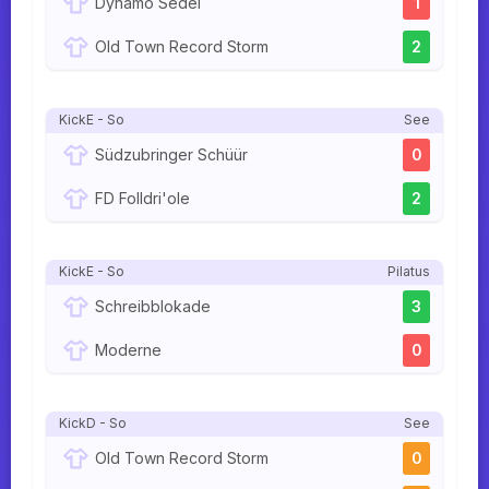
Dynamo Sedel
1
Old Town Record Storm
2
KickE - So
See
Südzubringer Schüür
0
FD Folldri'ole
2
KickE - So
Pilatus
Schreibblokade
3
Moderne
0
KickD - So
See
Old Town Record Storm
0