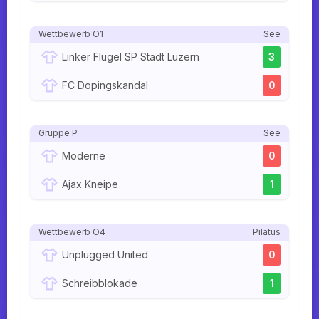
Wettbewerb O1
See
Linker Flügel SP Stadt Luzern
3
FC Dopingskandal
0
Gruppe P
See
Moderne
0
Ajax Kneipe
1
Wettbewerb O4
Pilatus
Unplugged United
0
Schreibblokade
1