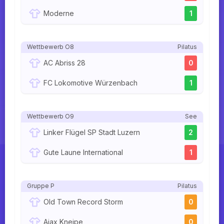
Moderne
1
Wettbewerb O8
Pilatus
AC Abriss 28
0
FC Lokomotive Würzenbach
1
Wettbewerb O9
See
Linker Flügel SP Stadt Luzern
2
Gute Laune International
1
Gruppe P
Pilatus
Old Town Record Storm
0
Ajax Kneipe
0