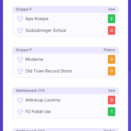
Gruppe P
See
Ajax Kneipe
2
Südzubringer Schüür
0
Gruppe P
Pilatus
Moderne
0
Old Town Record Storm
0
Wettbewerb O14
See
Antiracup Lucerna
0
FD Folldri'ole
1