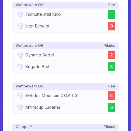
Wettbewerb O3
See
Tschutte statt Kino
1
Inter Echolot
0
Wettbewerb O6
Pilatus
Dynamo Sedel
2
Brigade Brut
3
Wettbewerb O5
See
B-Sides Mountain G.O.A.T.S.
5
Antiracup Lucerna
6
Gruppe P
Pilatus