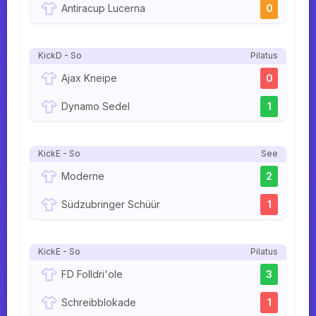
Antiracup Lucerna
0
KickD - So
Pilatus
Ajax Kneipe
0
Dynamo Sedel
1
KickE - So
See
Moderne
2
Südzubringer Schüür
1
KickE - So
Pilatus
FD Folldri'ole
3
Schreibblokade
1