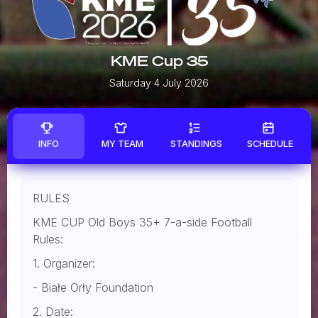
KME Cup 35
Saturday 4 July 2026
INFO
MY TEAM
STANDINGS
SCHEDULE
RULES
KME CUP Old Boys 35+ 7-a-side Football
Rules:
1. Organizer:
- Białe Orły Foundation
2. Date: