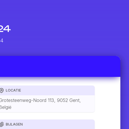
24
24
LOCATIE
Grotesteenweg-Noord 113, 9052 Gent,
België
BIJLAGEN