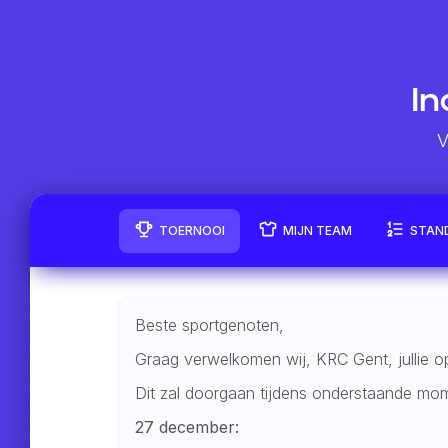
I
V
TOERNOOI
MIJN TEAM
STAN
Beste sportgenoten,
Graag verwelkomen wij, KRC Gent, jullie o
Dit zal doorgaan tijdens onderstaande mo
27 december: