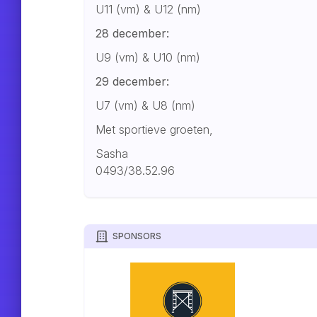
U11 (vm) & U12 (nm)
28 december:
U9 (vm) & U10 (nm)
29 december:
U7 (vm) & U8 (nm)
Met sportieve groeten,
Sasha
0493/38.52.96
SPONSORS