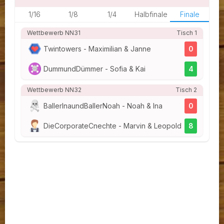
1/16
1/8
1/4
Halbfinale
Finale
1
Wettbewerb NN31
Tisch 1
Twintowers - Maximilian & Janne
0
DummundDümmer - Sofia & Kai
4
2
Wettbewerb NN32
Tisch 2
BallerInaundBallerNoah - Noah & Ina
0
DieCorporateCnechte - Marvin & Leopold
8