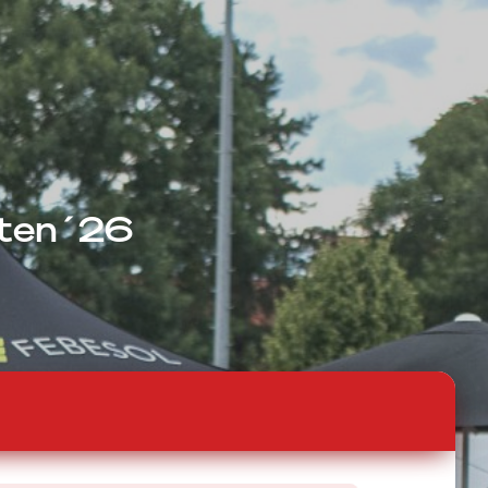
ften´26