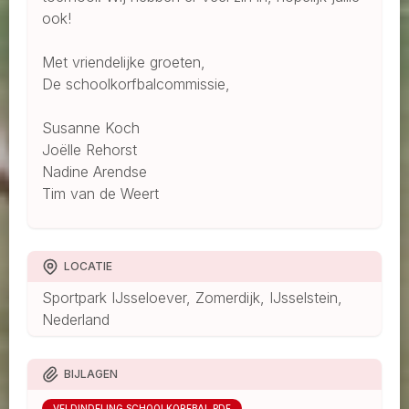
ook!
Met vriendelijke groeten,
De schoolkorfbalcommissie,
Susanne Koch
Joëlle Rehorst
Nadine Arendse
Tim van de Weert
LOCATIE
Sportpark IJsseloever, Zomerdijk, IJsselstein,
Nederland
BIJLAGEN
VELDINDELING SCHOOLKORFBAL.PDF