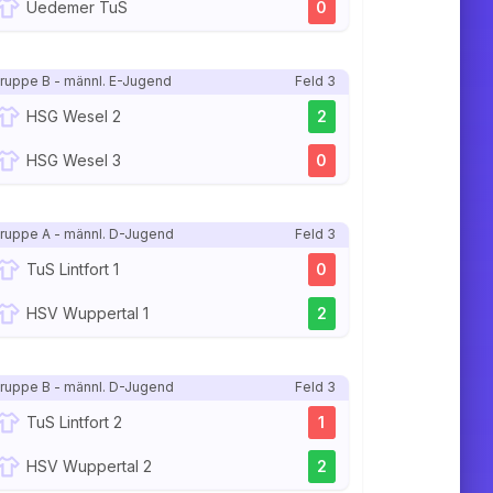
Uedemer TuS
0
ruppe B - männl. E-Jugend
Feld 3
HSG Wesel 2
2
HSG Wesel 3
0
ruppe A - männl. D-Jugend
Feld 3
TuS Lintfort 1
0
HSV Wuppertal 1
2
ruppe B - männl. D-Jugend
Feld 3
TuS Lintfort 2
1
HSV Wuppertal 2
2