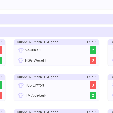
 1
Gruppe A - männl. E-Jugend
Feld 2
G
0
VeRuKa 1
2
2
HSG Wesel 1
0
 1
Gruppe A - männl. E-Jugend
Feld 2
G
2
TuS Lintfort 1
0
0
TV Aldekerk
2
 1
Gruppe A - männl. E-Jugend
Feld 2
G