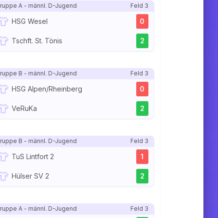
ruppe A - männl. D-Jugend
Feld 3
HSG Wesel
0
Tschft. St. Tönis
2
ruppe B - männl. D-Jugend
Feld 3
HSG Alpen/Rheinberg
0
VeRuKa
2
ruppe B - männl. D-Jugend
Feld 3
TuS Lintfort 2
1
Hülser SV 2
2
ruppe A - männl. D-Jugend
Feld 3