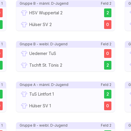
 1
Gruppe B - männl. D-Jugend
Feld 2
G
0
HSV Wuppertal 2
2
2
Hülser SV 2
0
 1
Gruppe B - weibl. D-Jugend
Feld 2
G
0
Uedemer TuS
0
2
Tschft St. Tönis 2
2
 1
Gruppe A - männl. D-Jugend
Feld 2
G
2
TuS Lintfort 1
2
0
Hülser SV 1
0
 1
Gruppe B - weibl. D-Jugend
Feld 2
G