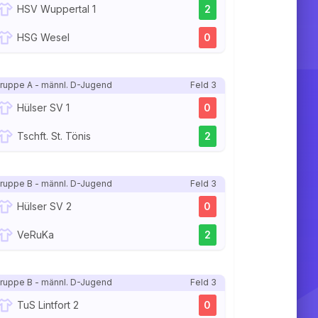
HSV Wuppertal 1
2
HSG Wesel
0
ruppe A - männl. D-Jugend
Feld 3
Hülser SV 1
0
Tschft. St. Tönis
2
ruppe B - männl. D-Jugend
Feld 3
Hülser SV 2
0
VeRuKa
2
ruppe B - männl. D-Jugend
Feld 3
TuS Lintfort 2
0