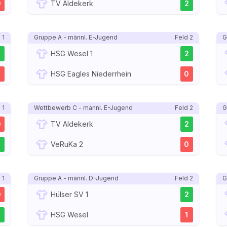
0
TV Aldekerk
2
 1
Gruppe A - männl. E-Jugend
Feld 2
G
2
HSG Wesel 1
2
HSG Eagles Niederrhein
0
 1
Wettbewerb C - männl. E-Jugend
Feld 2
G
0
TV Aldekerk
2
2
VeRuKa 2
0
 1
Gruppe A - männl. D-Jugend
Feld 2
G
0
Hülser SV 1
2
2
HSG Wesel
1