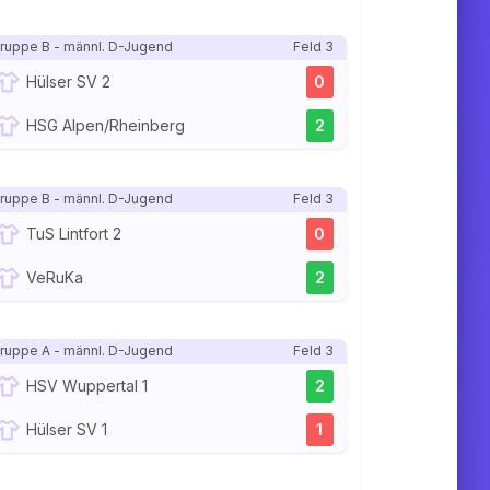
ruppe B - männl. D-Jugend
Feld 3
Hülser SV 2
0
HSG Alpen/Rheinberg
2
ruppe B - männl. D-Jugend
Feld 3
TuS Lintfort 2
0
VeRuKa
2
ruppe A - männl. D-Jugend
Feld 3
HSV Wuppertal 1
2
Hülser SV 1
1