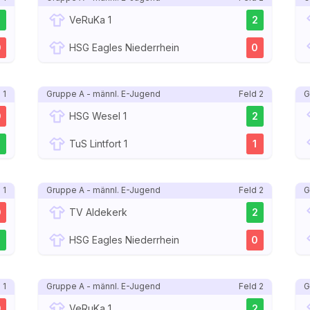
2
VeRuKa 1
2
0
HSG Eagles Niederrhein
0
 1
Gruppe A - männl. E-Jugend
Feld 2
G
0
HSG Wesel 1
2
2
TuS Lintfort 1
1
 1
Gruppe A - männl. E-Jugend
Feld 2
G
0
TV Aldekerk
2
2
HSG Eagles Niederrhein
0
 1
Gruppe A - männl. E-Jugend
Feld 2
G
0
VeRuKa 1
2