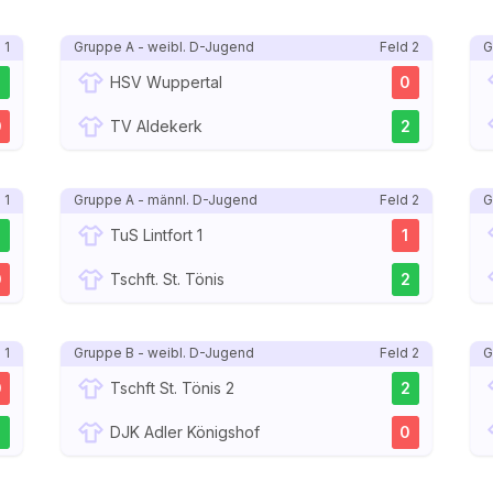
 1
Gruppe A - weibl. D-Jugend
Feld 2
G
2
HSV Wuppertal
0
0
TV Aldekerk
2
 1
Gruppe A - männl. D-Jugend
Feld 2
G
2
TuS Lintfort 1
1
0
Tschft. St. Tönis
2
 1
Gruppe B - weibl. D-Jugend
Feld 2
G
0
Tschft St. Tönis 2
2
2
DJK Adler Königshof
0