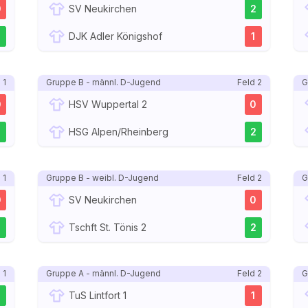
0
SV Neukirchen
2
2
DJK Adler Königshof
1
 1
Gruppe B - männl. D-Jugend
Feld 2
G
0
HSV Wuppertal 2
0
2
HSG Alpen/Rheinberg
2
 1
Gruppe B - weibl. D-Jugend
Feld 2
G
0
SV Neukirchen
0
2
Tschft St. Tönis 2
2
 1
Gruppe A - männl. D-Jugend
Feld 2
G
2
TuS Lintfort 1
1