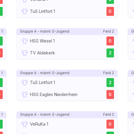
2
TuS Lintfort 1
0
 1
Gruppe A - männl. E-Jugend
Feld 2
G
2
HSG Wesel 1
0
0
TV Aldekerk
2
 1
Gruppe A - männl. E-Jugend
Feld 2
G
2
TuS Lintfort 1
2
0
HSG Eagles Niederrhein
0
 1
Gruppe A - männl. E-Jugend
Feld 2
G
2
VeRuKa 1
0