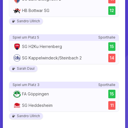
HB Bottwar SG
12
Sandro Ullrich
Spiel um Platz 5
Sporthalle
SG H2Ku Herrenberg
15
SG Kappelwindeck/Steinbach 2
14
Sarah Daul
Spiel um Platz 3
Sporthalle
FA Göppingen
15
SG Heddesheim
11
Sandro Ullrich