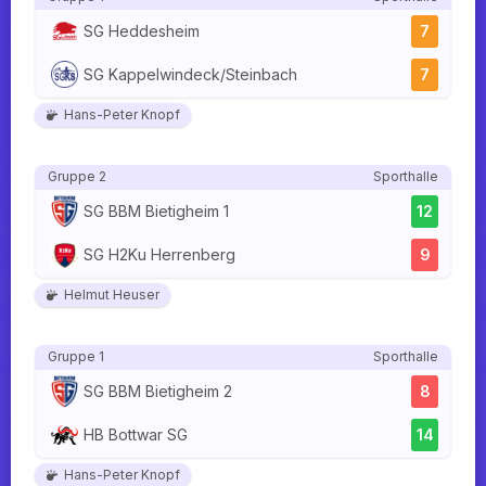
SG Heddesheim
7
SG Kappelwindeck/Steinbach
7
Hans-Peter Knopf
Gruppe 2
Sporthalle
SG BBM Bietigheim 1
12
SG H2Ku Herrenberg
9
Helmut Heuser
Gruppe 1
Sporthalle
SG BBM Bietigheim 2
8
HB Bottwar SG
14
Hans-Peter Knopf