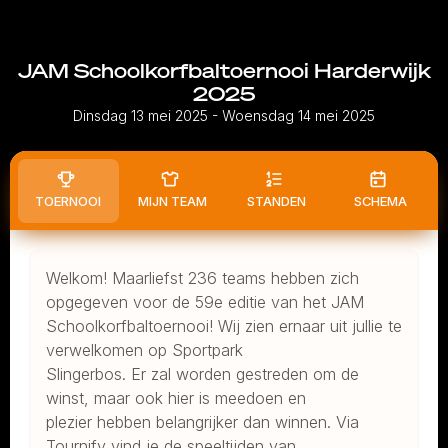
JAM Schoolkorfbaltoernooi Harderwijk
2025
Dinsdag 13 mei 2025
- Woensdag 14 mei 2025
TOERNOOI
MIJN TEAM
STANDEN
SCHEMA
Welkom! Maarliefst 236 teams hebben zich
opgegeven voor de 59e editie van het JAM
Schoolkorfbaltoernooi! Wij zien ernaar uit jullie te
verwelkomen op Sportpark
Slingerbos. Er zal worden gestreden om de
winst, maar ook hier is meedoen en
plezier hebben belangrijker dan winnen. Via
Tournify vind je de speeltijden van