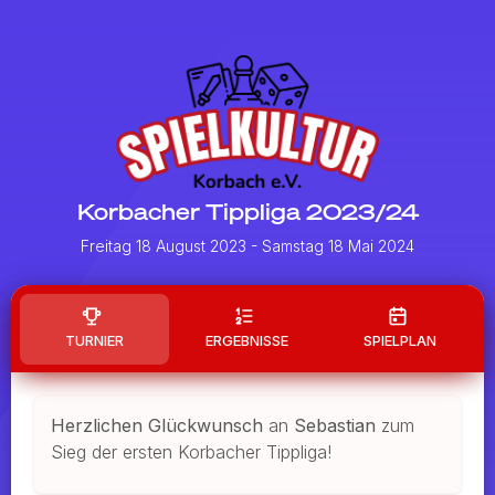
Korbacher Tippliga 2023/24
Freitag 18 August 2023
- Samstag 18 Mai 2024
TURNIER
ERGEBNISSE
SPIELPLAN
Herzlichen Glückwunsch
an
Sebastian
zum
Sieg der ersten Korbacher Tippliga!