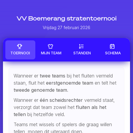
VV Boemerang stratentoernooi
Vrijdag 27 februari 2026
TOERNOOI
MIJN TEAM
STANDEN
SCHEMA
Wanneer er
twee teams
bij het fluiten vermeld
staan, fluit het
eerstgenoemde team
en telt het
tweede genoemde team
.
Wanneer er
één scheidsrechter
vermeld staat,
verzorgt dat team zowel het
fluiten als het
tellen
bij hetzelfde veld.
Teams met wissels of spelers die graag willen
tellen, mogen dit uiteraard doen.