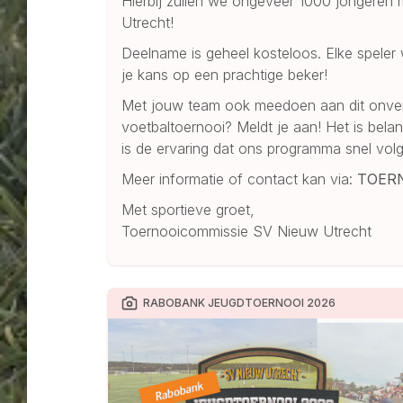
Hierbij zullen we ongeveer 1000 jongeren
Utrecht!
Deelname is geheel kosteloos. Elke speler
je kans op een prachtige beker!
Met jouw team ook meedoen aan dit onverge
voetbaltoernooi? Meldt je aan! Het is belan
is de ervaring dat ons programma snel vol
Meer informatie of contact kan via:
TOER
Met sportieve groet,
Toernooicommissie SV Nieuw Utrecht
RABOBANK JEUGDTOERNOOI 2026