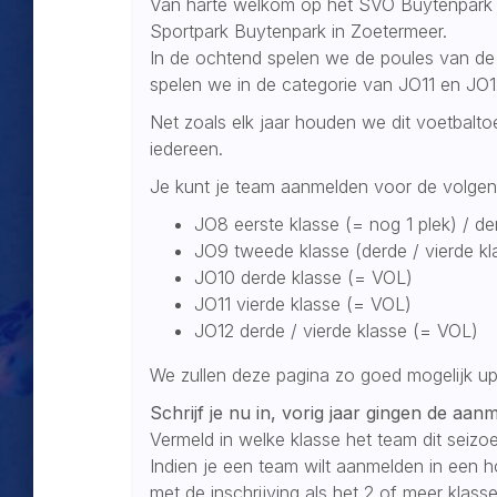
Van harte welkom op het SVO Buytenpark J
Sportpark Buytenpark in Zoetermeer.
In de ochtend spelen we de poules van de 
spelen we in de categorie van JO11 en JO
Net zoals elk jaar houden we dit voetbalto
iedereen.
Je kunt je team aanmelden voor de volgend
JO8 eerste klasse (= nog 1 plek) / d
JO9 tweede klasse (derde / vierde k
JO10 derde klasse (= VOL)
JO11 vierde klasse (= VOL)
JO12 derde / vierde klasse (= VOL)
We zullen deze pagina zo goed mogelijk u
Schrijf je nu in, vorig jaar gingen de aan
Vermeld in welke klasse het team dit seizoe
Indien je een team wilt aanmelden in een h
met de inschrijving als het 2 of meer klasse