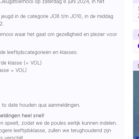
eugdtoernooi op zaterdag 8 juni 2024, in het
jeugd in de categorie JO8 t/m JO10, in de middag
12.
ernooi waar het gaat om gezelligheid en plezier voor
e leeftijdscategorieën en klasses:
erde klasse (= VOL)
lasse = VOL)
p to date houden qua aanmeldingen.
meldingen heel snel!
n speelt, zodat we de poules eerlijk kunnen indelen.
ogere leeftijdsklasse, zullen we terughoudend zijn
s verschilt.