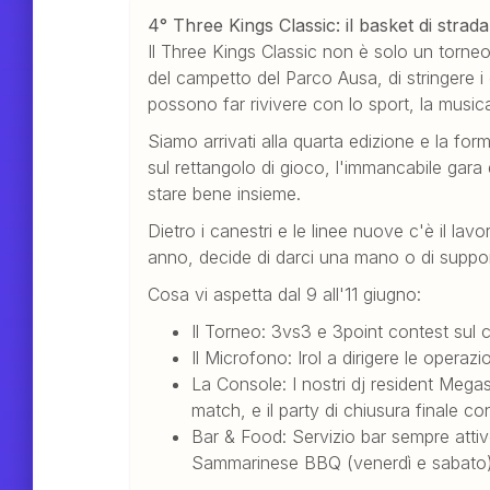
4° Three Kings Classic: il basket di strad
Il Three Kings Classic non è solo un torneo
del campetto del Parco Ausa, di stringere i d
possono far rivivere con lo sport, la musica 
Siamo arrivati alla quarta edizione e la form
sul rettangolo di gioco, l'immancabile gara 
stare bene insieme.
Dietro i canestri e le linee nuove c'è il lav
anno, decide di darci una mano o di support
Cosa vi aspetta dal 9 all'11 giugno:
Il Torneo: 3vs3 e 3point contest sul
Il Microfono: Irol a dirigere le operazio
La Console: I nostri dj resident Meg
match, e il party di chiusura finale
Bar & Food: Servizio bar sempre atti
Sammarinese BBQ (venerdì e sabato)