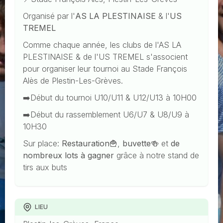
Organisé par l'
AS LA PLESTINAISE
& l'
US
TREMEL
Comme chaque année, les clubs de l'AS LA
PLESTINAISE & de l'US TREMEL s'associent
pour organiser leur tournoi au Stade François
Alès de Plestin-Les-Grèves.
➡️Début du tournoi U10/U11 & U12/U13 à 10H00
➡️Début du rassemblement U6/U7 & U8/U9 à
10H30
Sur place:
Restauration
🍟,
buvette
🍻 et
de
nombreux lots à gagner
grâce à notre stand de
tirs aux buts
LIEU