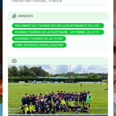
Plestin-les-Grèves, France
ANNEXES
RÉGLEMENT DU TOURNOI DE L’AS LA PLESTINAISE ET DE L’US TRÉMEL_20250526_215839_0000.PDF
PLANNIG TOURNOI AS LA PLESTINAISE _ US TREMEL U6_U7 (1).PDF
PLANNING TOURNOI U8_U9 (1).PDF
TERR_20250530_142805_0000.PDF